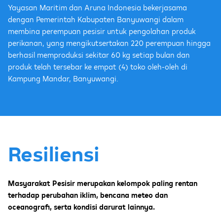
Yayasan Maritim dan Aruna Indonesia bekerjasama
dengan Pemerintah Kabupaten Banyuwangi dalam
membina perempuan pesisir untuk pengolahan produk
perikanan, yang mengikutsertakan 220 perempuan hingga
berhasil memproduksi sekitar 60 kg setiap bulan dan
produk telah tersebar ke empat (4) toko oleh-oleh di
Kampung Mandar, Banyuwangi.
Resiliensi
Masyarakat Pesisir merupakan kelompok paling rentan
terhadap perubahan iklim, bencana meteo dan
oceanografi, serta kondisi darurat lainnya.